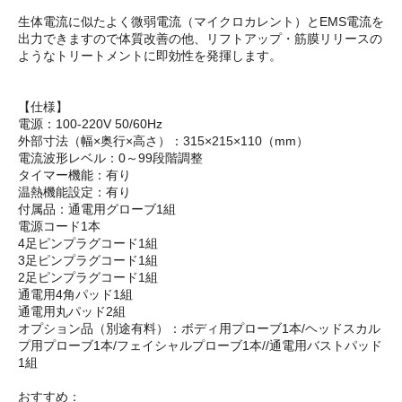
生体電流に似たよく微弱電流（マイクロカレント）とEMS電流を
出力できますので体質改善の他、リフトアップ・筋膜リリースの
ようなトリートメントに即効性を発揮します。
【仕様】
電源：100-220V 50/60Hz
外部寸法（幅×奥行×高さ）：315×215×110（mm）
電流波形レベル：0～99段階調整
タイマー機能：有り
温熱機能設定：有り
付属品：通電用グローブ1組
電源コード1本
4足ピンプラグコード1組
3足ピンプラグコード1組
2足ピンプラグコード1組
通電用4角パッド1組
通電用丸パッド2組
オプション品（別途有料）：ボディ用プローブ1本/ヘッドスカル
プ用プローブ1本/フェイシャルプローブ1本//通電用バストパッド
1組
おすすめ：