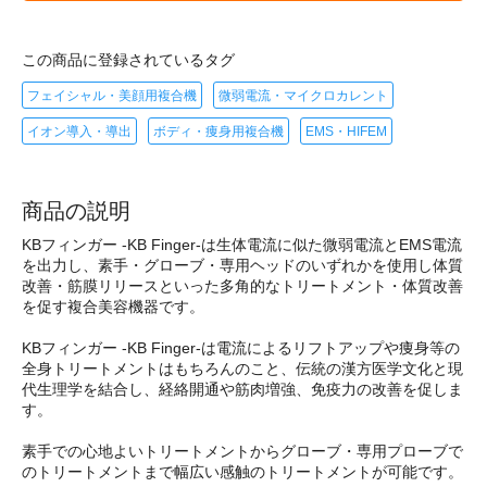
この商品に登録されているタグ
フェイシャル・美顔用複合機
微弱電流・マイクロカレント
イオン導入・導出
ボディ・痩身用複合機
EMS・HIFEM
商品の説明
KBフィンガー -KB Finger-は生体電流に似た微弱電流とEMS電流
を出力し、素手・グローブ・専用ヘッドのいずれかを使用し体質
改善・筋膜リリースといった多角的なトリートメント・体質改善
を促す複合美容機器です。
KBフィンガー -KB Finger-は電流によるリフトアップや痩身等の
全身トリートメントはもちろんのこと、伝統の漢方医学文化と現
代生理学を結合し、経絡開通や筋肉増強、免疫力の改善を促しま
す。
素手での心地よいトリートメントからグローブ・専用プローブで
のトリートメントまで幅広い感触のトリートメントが可能です。