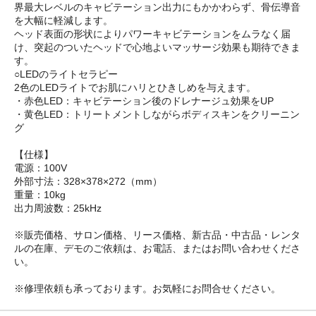
界最大レベルのキャビテーション出力にもかかわらず、骨伝導音
を大幅に軽減します。
ヘッド表面の形状によりパワーキャビテーションをムラなく届
け、突起のついたヘッドで心地よいマッサージ効果も期待できま
す。
○LEDのライトセラピー
2色のLEDライトでお肌にハリとひきしめを与えます。
・赤色LED：キャビテーション後のドレナージュ効果をUP
・黄色LED：トリートメントしながらボディスキンをクリーニン
グ
【仕様】
電源：100V
外部寸法：328×378×272（mm）
重量：10kg
出力周波数：25kHz
※販売価格、サロン価格、リース価格、新古品・中古品・レンタ
ルの在庫、デモのご依頼は、お電話、またはお問い合わせくださ
い。
※修理依頼も承っております。お気軽にお問合せください。