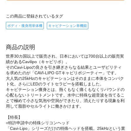
この商品に登録されているタグ
ボディ・痩身用単体機
キャビテーション単機能
商品の説明
世界30カ国以上で販売され、日本においては700台以上の販売実
績があるCavilipo（キャビリポ）。
そのCavi-Lipoの良さを引き継ぎさらなる結果とユーザビリティ
を求めたのが「CAVI-LIPO GTキャビリポジーティー」です。
大人気の25kHzのキャビテーションはそのままに本体をコンパク
ト化、さらにLEDのライトセラピーを搭載しました。
キャビテーション痩身とは、熱くもなく痛くもなくリバウンドの
心配もないトリートメントです。水中に特殊な超音波を当てるこ
とで極めて小さな気泡や空洞ができたり、消えたりする現象を利
用して脂肪やセルライトに働きかけます。
【特長】
○特許申請中の特殊シリコンヘッド
「Cavi-Lipo」シリーズだけの特殊ヘッドを搭載。25kHzという業