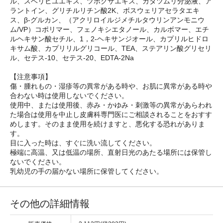
ル、スベリヒユエキス、ツボクサエキス、カタツムリ分泌液、ア
ラントイン、グリチルリチン酸2K、ボスウェリアセラタエキ
ス、β-グルカン、（アクリロイルジメチルタウリンアンモニウ
ム/VP）コポリマー、フェノキシエタノール、カルボマー、エチ
ルヘキサン酸セチル、1，2-ヘキサンジオール、カプリルヒドロ
キサム酸、カプリリルグリコール、TEA、ステアリン酸グリセリ
ル、セテス-10、セテス-20、EDTA-2Na
【注意事項】
傷・腫れもの・湿疹等の異常がある時や、お肌に異常がある時や
合わない時は使用しないでください。
使用中、または使用後、赤み・かゆみ・刺激等の異常があらわれ
た場合は使用を中止し皮膚科専門医にご相談されることをおすす
めします。そのまま使用を続けますと、悪化する恐れがありま
す。
目に入った時は、すぐに洗い流してください。
極端に高温、又は低温の場所、直射日光のあたる場所には保管し
ないでください。
乳幼児の手の届かない場所に保管してください。
その他の詳細情報