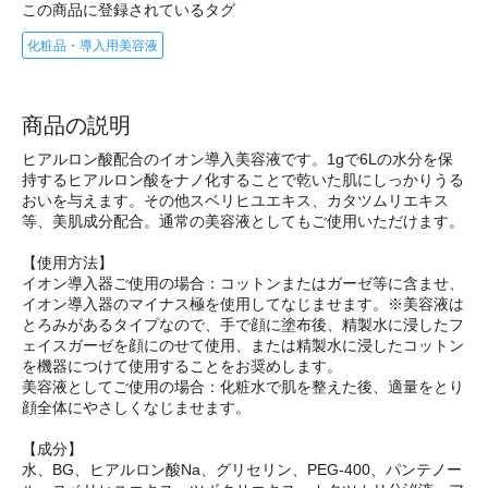
この商品に登録されているタグ
化粧品・導入用美容液
商品の説明
ヒアルロン酸配合のイオン導入美容液です。1gで6Lの水分を保
持するヒアルロン酸をナノ化することで乾いた肌にしっかりうる
おいを与えます。その他スベリヒユエキス、カタツムリエキス
等、美肌成分配合。通常の美容液としてもご使用いただけます。
【使用方法】
イオン導入器ご使用の場合：コットンまたはガーゼ等に含ませ、
イオン導入器のマイナス極を使用してなじませます。※美容液は
とろみがあるタイプなので、手で顔に塗布後、精製水に浸したフ
ェイスガーゼを顔にのせて使用、または精製水に浸したコットン
を機器につけて使用することをお奨めします。
美容液としてご使用の場合：化粧水で肌を整えた後、適量をとり
顔全体にやさしくなじませます。
【成分】
水、BG、ヒアルロン酸Na、グリセリン、PEG-400、パンテノー